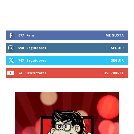
recibe todas las noticias del vapeo y la
reducción de daños en tu correo
electrónico.
Subscribe to our daily clipping and
receive all the news of vaping and
677
Fans
ME GUSTA
tobacco harm reduction in your email.
590
Seguidores
SEGUIR
SUBSCRIBIRSE
747
Seguidores
SEGUIR
74
Suscriptores
SUSCRIBIRTE