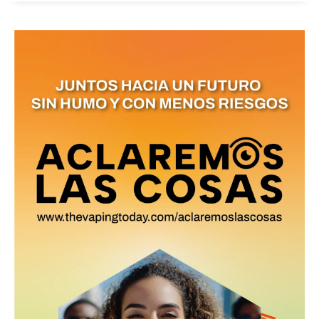
No te pierdas de las
últimas noticias
Suscríbete a nuestro boletín diario y
recibe todas las noticias del vapeo y la
reducción de daños en tu correo
electrónico.
Subscribe to our daily clipping and
receive all the news of vaping and
tobacco harm reduction in your email.
SUBSCRIBIRSE