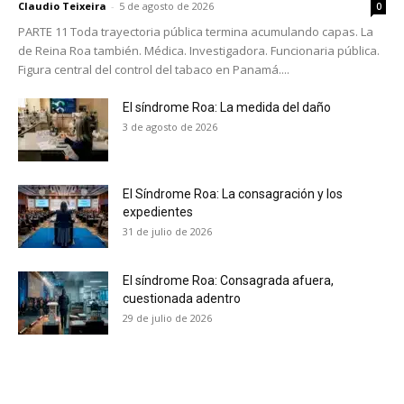
Claudio Teixeira
-
5 de agosto de 2026
0
PARTE 11 Toda trayectoria pública termina acumulando capas. La
de Reina Roa también. Médica. Investigadora. Funcionaria pública.
Figura central del control del tabaco en Panamá....
El síndrome Roa: La medida del daño
3 de agosto de 2026
El Síndrome Roa: La consagración y los
expedientes
31 de julio de 2026
El síndrome Roa: Consagrada afuera,
cuestionada adentro
29 de julio de 2026
No te pierdas de las
últimas noticias
Suscríbete a nuestro boletín diario y