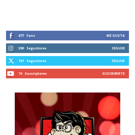
recibe todas las noticias del vapeo y la
reducción de daños en tu correo
electrónico.
Subscribe to our daily clipping and
receive all the news of vaping and
677
Fans
ME GUSTA
tobacco harm reduction in your email.
590
Seguidores
SEGUIR
SUBSCRIBIRSE
747
Seguidores
SEGUIR
74
Suscriptores
SUSCRIBIRTE