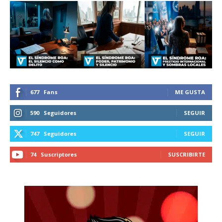
Suscríbete a nuestro boletín diario y
recibe todas las noticias del vapeo y la
reducción de daños en tu correo
electrónico.
Subscribe to our daily clipping and
receive all the news of vaping and
tobacco harm reduction in your email.
677
Fans
ME GUSTA
SUBSCRIBIRSE
590
Seguidores
SEGUIR
747
Seguidores
SEGUIR
74
Suscriptores
SUSCRIBIRTE