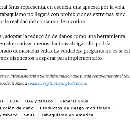
ral Snus representa, en esencia, una apuesta por la vida.
 tabaquismo no llegará con prohibiciones extremas, sino
en la realidad del consumo de nicotina.
bal, adoptar la reducción de daños como una herramienta
en alternativas menos dañinas al cigarrillo podría
rado demasiadas vidas. La verdadera pregunta no es si es
mos dispuestos a esperar para implementarlo.
n error, inconsistencia o tiene información que pueda complementar el text
eo electrónico a
redaccion@thevapingtoday.com
.
os
FDA
FDA y tabaco
General Snus
ducción de daño
Productos de riesgo modificado
y tabaco
Snus
Tabaquismo en América