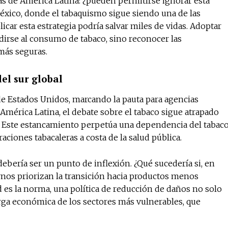
ras de América Latina: ¿pueden permitirse ignorar esta
éxico, donde el tabaquismo sigue siendo una de las
icar esta estrategia podría salvar miles de vidas. Adoptar
ndirse al consumo de tabaco, sino reconocer las
más seguras.
del sur global
 de Estados Unidos, marcando la pauta para agencias
mérica Latina, el debate sobre el tabaco sigue atrapado
ria. Este estancamiento perpetúa una dependencia del tabac
ciones tabacaleras a costa de la salud pública.
ebería ser un punto de inflexión. ¿Qué sucedería si, en
ernos priorizan la transición hacia productos menos
 es la norma, una política de reducción de daños no solo
carga económica de los sectores más vulnerables, que