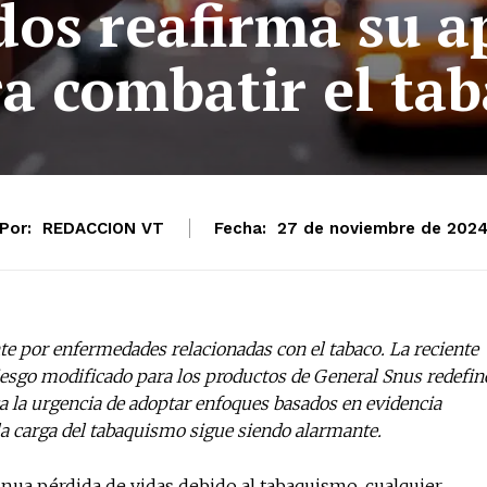
os reafirma su a
ra combatir el ta
Por:
REDACCION VT
Fecha:
27 de noviembre de 202
 por enfermedades relacionadas con el tabaco. La reciente
riesgo modificado para los productos de General Snus redefin
ca la urgencia de adoptar enfoques basados en evidencia
la carga del tabaquismo sigue siendo alarmante.
nua pérdida de vidas debido al tabaquismo, cualquier