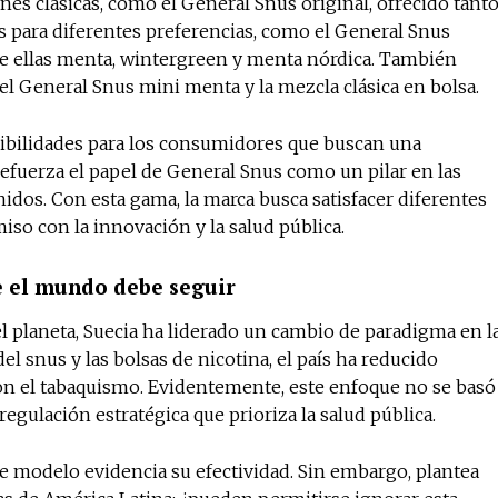
nes clásicas, como el General Snus original, ofrecido tant
as para diferentes preferencias, como el General Snus
re ellas menta, wintergreen y menta nórdica. También
l General Snus mini menta y la mezcla clásica en bolsa.
sibilidades para los consumidores que buscan una
 refuerza el papel de General Snus como un pilar en las
idos. Con esta gama, la marca busca satisfacer diferentes
o con la innovación y la salud pública.
e el mundo debe seguir
l planeta, Suecia ha liderado un cambio de paradigma en l
 del snus y las bolsas de nicotina, el país ha reducido
on el tabaquismo. Evidentemente, este enfoque no se basó
regulación estratégica que prioriza la salud pública.
e modelo evidencia su efectividad. Sin embargo, plantea