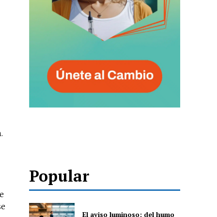
.
Popular
de
se
El aviso luminoso: del humo