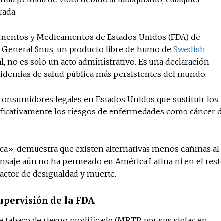
rada.
Alimentos y Medicamentos de Estados Unidos (FDA) de
No te pierdas de l
 General Snus, un producto libre de humo de
Swedish
noticias
al, no es solo un acto administrativo. Es una declaración
idemias de salud pública más persistentes del mundo.
Suscríbete a nuestro boletín di
noticias del vapeo y la reducc
onsumidores legales en Estados Unidos que sustituir los
electrónico.
nificativamente los riesgos de enfermedades como cáncer 
Subscribe to our daily clipping
of vaping and tobacco harm re
eca», demuestra que existen alternativas menos dañinas al
nsaje aún no ha permeado en América Latina ni en el rest
factor de desigualdad y muerte.
supervisión de la FDA
e tabaco de riesgo modificado (MRTP, por sus siglas en