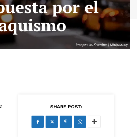
puesta por el
baquismo
Imagen: MrKramber | Midjourney
4
e
SHARE POST: