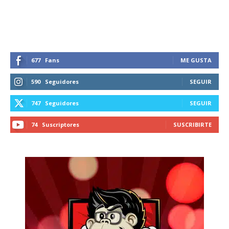
recibe todas las noticias del vapeo y la
reducción de daños en tu correo
electrónico.
Subscribe to our daily clipping and
receive all the news of vaping and
677
Fans
ME GUSTA
tobacco harm reduction in your email.
590
Seguidores
SEGUIR
SUBSCRIBIRSE
747
Seguidores
SEGUIR
74
Suscriptores
SUSCRIBIRTE