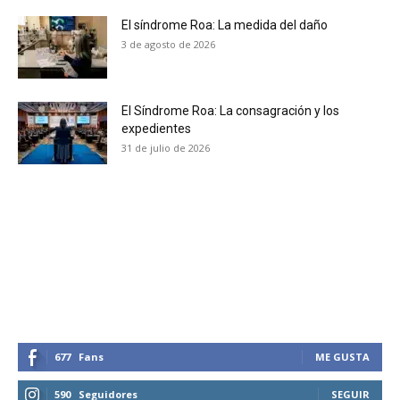
El síndrome Roa: La medida del daño
No te pierdas de las
3 de agosto de 2026
últimas noticias
Suscríbete a nuestro boletín diario y
El Síndrome Roa: La consagración y los
recibe todas las noticias del vapeo y la
expedientes
reducción de daños en tu correo
31 de julio de 2026
electrónico.
Subscribe to our daily clipping and
receive all the news of vaping and
tobacco harm reduction in your email.
SUBSCRIBIRSE
677
Fans
ME GUSTA
590
Seguidores
SEGUIR