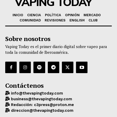
VAPING TODAY
INICIO
CIENCIA
POLÍTICA
OPINIÓN
MERCADO
COMUNIDAD
REVISIONES
ENGLISH
CLUB
Sobre nosotros
Vaping Today es el primer diario digital sobre vapeo para
toda la comunidad de Iberoamérica.
Contáctenos
info@thevapingtoday.com
business@thevapingtoday.com
Redacción: c3press@proton.me
direccion@thevapingtoday.com