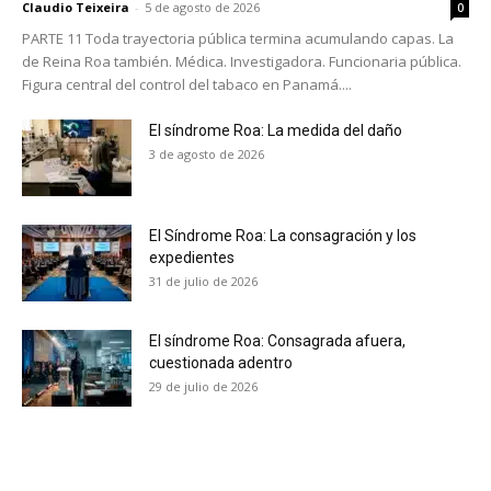
Claudio Teixeira
-
5 de agosto de 2026
0
PARTE 11 Toda trayectoria pública termina acumulando capas. La
de Reina Roa también. Médica. Investigadora. Funcionaria pública.
Figura central del control del tabaco en Panamá....
El síndrome Roa: La medida del daño
3 de agosto de 2026
El Síndrome Roa: La consagración y los
expedientes
31 de julio de 2026
El síndrome Roa: Consagrada afuera,
cuestionada adentro
29 de julio de 2026
No te pierdas de las
últimas noticias
Suscríbete a nuestro boletín diario y