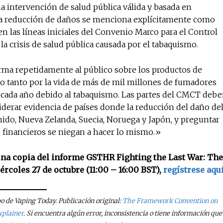
a intervención de salud pública válida y basada en
. La reducción de daños se menciona explícitamente como
 en las líneas iniciales del Convenio Marco para el Control
 la crisis de salud pública causada por el tabaquismo.
orma repetidamente al público sobre los productos de
 tanto por la vida de más de mil millones de fumadores
 cada año debido al tabaquismo. Las partes del CMCT deb
derar evidencia de países donde la reducción del daño de
nido, Nueva Zelanda, Suecia, Noruega y Japón, y preguntar
 financieros se niegan a hacer lo mismo.»
r una copia del informe GSTHR Fighting the Last War: The
rcoles 27 de octubre (11:00 – 16:00 BST),
regístrese aqu
po de Vaping Today. Publicación original:
The Framework Convention on
xplainer
. Si encuentra algún error, inconsistencia o tiene información que