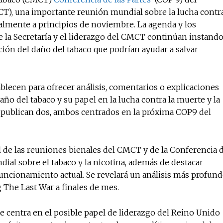
T), una importante reunión mundial sobre la lucha contr
ualmente a principios de noviembre. La agenda y los
la Secretaría y el liderazgo del CMCT continúan instand
No te pierdas de l
ción del daño del tabaco que podrían ayudar a salvar
noticias
ecen para ofrecer análisis, comentarios o explicaciones
Suscríbete a nuestro boletín di
noticias del vapeo y la reducc
ño del tabaco y su papel en la lucha contra la muerte y la
electrónico.
 publican dos, ambos centrados en la próxima COP9 del
Subscribe to our daily clipping
of vaping and tobacco harm re
 de las reuniones bienales del CMCT y de la Conferencia 
ndial sobre el tabaco y la nicotina, además de destacar
uncionamiento actual. Se revelará un análisis más profun
 The Last War a finales de mes.
centra en el posible papel de liderazgo del Reino Unido