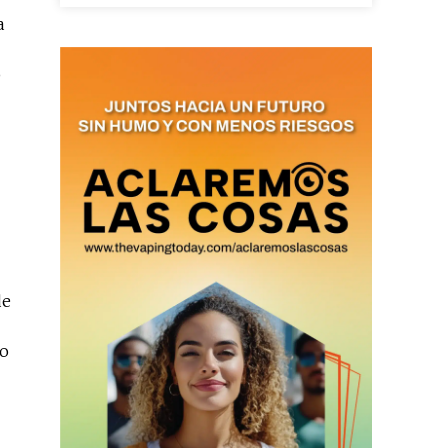
a
o
as últimas
ario y recibe todas las
ión de daños en tu correo
 and receive all the news
duction in your email.
de
SUBSCRIBIRSE
do