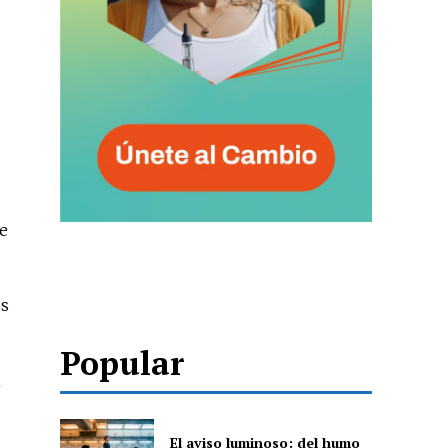
he
os
Popular
n
El aviso luminoso: del humo