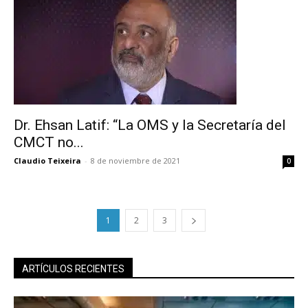
Subscribe to our daily clipping and
receive all the news of vaping and
tobacco harm reduction in your email.
SUBSCRIBIRSE
Dr. Ehsan Latif: “La OMS y la Secretaría del
CMCT no...
Claudio Teixeira
-
8 de noviembre de 2021
0
1
2
3
ARTÍCULOS RECIENTES