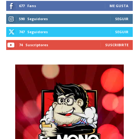
677
Fans
ME GUSTA
590
Seguidores
SEGUIR
747
Seguidores
SEGUIR
74
Suscriptores
SUSCRIBIRTE