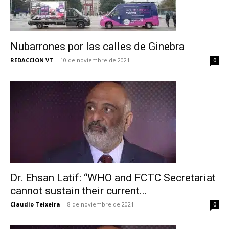
Nubarrones por las calles de Ginebra
REDACCION VT
-
10 de noviembre de 2021
0
No te pierdas de las
últimas noticias
Dr. Ehsan Latif: “WHO and FCTC Secretariat
cannot sustain their current...
Suscríbete a nuestro boletín diario y
recibe todas las noticias del vapeo y la
Claudio Teixeira
-
8 de noviembre de 2021
0
reducción de daños en tu correo
electrónico.