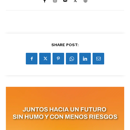
SHARE POST:
No te pierdas de las
últimas noticias
Suscríbete a nuestro boletín diario y
recibe todas las noticias del vapeo y la
reducción de daños en tu correo
electrónico.
Subscribe to our daily clipping and
receive all the news of vaping and
tobacco harm reduction in your email.