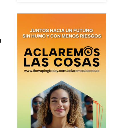
as últimas
l
ario y recibe todas las
ión de daños en tu correo
 and receive all the news
duction in your email.
SUBSCRIBIRSE