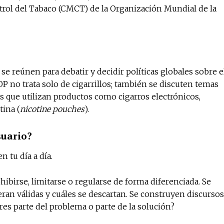
trol del Tabaco (CMCT) de la Organización Mundial de la
No te pierdas de l
noticias
 reúnen para debatir y decidir políticas globales sobre e
OP no trata solo de cigarrillos; también se discuten temas
Suscríbete a nuestro boletín di
 que utilizan productos como cigarros electrónicos,
noticias del vapeo y la reducc
tina (
nicotine pouches
).
electrónico.
Subscribe to our daily clipping
suario?
of vaping and tobacco harm re
n tu día a día.
ibirse, limitarse o regularse de forma diferenciada. Se
eran válidas y cuáles se descartan. Se construyen discursos
res parte del problema o parte de la solución?