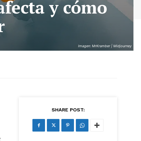
afecta y cómo
r
Imagen: MrKramber | Midjourney
SHARE POST:
e