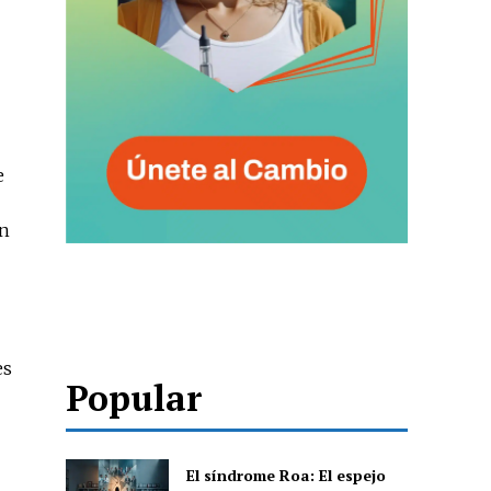
e
on
es
Popular
El síndrome Roa: El espejo