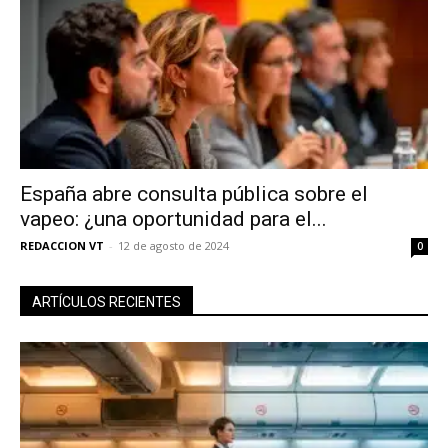
España abre consulta pública sobre el
vapeo: ¿una oportunidad para el...
REDACCION VT
-
12 de agosto de 2024
0
No te pierdas de las
últimas noticias
ARTÍCULOS RECIENTES
Suscríbete a nuestro boletín diario y
recibe todas las noticias del vapeo y la
reducción de daños en tu correo
electrónico.
Subscribe to our daily clipping and