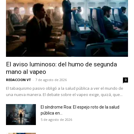
receive all the news of vaping and
tobacco harm reduction in your email.
SUBSCRIBIRSE
El aviso luminoso: del humo de segunda
mano al vapeo
REDACCION VT
-
7 de agosto de 2026
0
El tabaquismo pasivo obligó a la salud pública a ver el mundo de
una nueva manera. El debate sobre el vapeo exige, quizá, que...
El síndrome Roa: El espejo roto de la salud
pública en...
5 de agosto de 2026