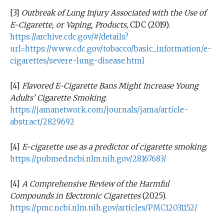
[3]
Outbreak of Lung Injury Associated with the Use of
E-Cigarette, or Vaping, Products
, CDC (2019).
https://archive.cdc.gov/#/details?
url=https://www.cdc.gov/tobacco/basic_information/e-
cigarettes/severe-lung-disease.html
[4]
Flavored E-Cigarette Bans Might Increase Young
Adults’ Cigarette Smoking
.
https://jamanetwork.com/journals/jama/article-
abstract/2829692
[4]
E-cigarette use as a predictor of cigarette smoking
.
https://pubmed.ncbi.nlm.nih.gov/28167683/
[4]
A Comprehensive Review of the Harmful
Compounds in Electronic Cigarettes
(2025).
https://pmc.ncbi.nlm.nih.gov/articles/PMC12031152/