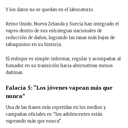
Y los datos no se quedan en el laboratorio.
Suscríbete a nuestro boletín diario y
recibe todas las noticias del vapeo y la
Reino Unido, Nueva Zelanda y Suecia han integrado el
reducción de daños en tu correo
electrónico.
vapeo dentro de sus estrategias nacionales de
reducción de daños, logrando las tasas más bajas de
Subscribe to our daily clipping and
tabaquismo en su historia.
receive all the news of vaping and
tobacco harm reduction in your email.
El enfoque es simple: informar, regular y acompañar al
fumador en su transición hacia alternativas menos
SUBSCRIBIRSE
dañinas.
Falacia 5: “Los jóvenes vapean más que
nunca”
Una de las frases más repetidas en los medios y
campañas oficiales es: “los adolescentes están
vapeando más que nunca”.