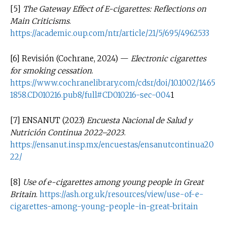
[5]
The Gateway Effect of E-cigarettes: Reflections on
Main Criticisms
.
https://academic.oup.com/ntr/article/21/5/695/4962533
[6] Revisión (Cochrane, 2024) —
Electronic cigarettes
for smoking cessation
.
https://www.cochranelibrary.com/cdsr/doi/10.1002/1465
1858.CD010216.pub8/full#CD010216-sec-004
1
[7] ENSANUT (2023)
Encuesta Nacional de Salud y
Nutrición Continua 2022–2023
.
https://ensanut.insp.mx/encuestas/ensanutcontinua20
22/
[8]
Use of e-cigarettes among young people in Great
Britain
.
https://ash.org.uk/resources/view/use-of-e-
cigarettes-among-young-people-in-great-britain