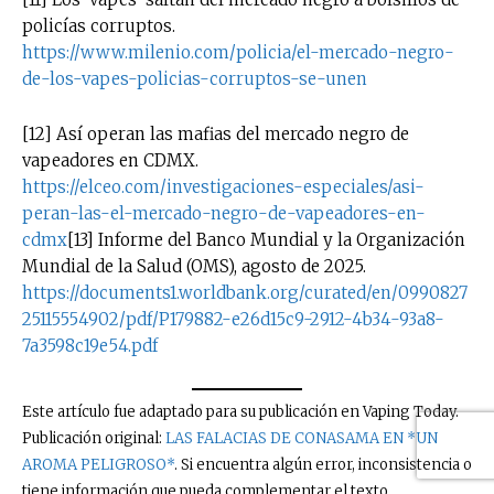
policías corruptos.
https://www.milenio.com/policia/el-mercado-negro-
de-los-vapes-policias-corruptos-se-unen
[12] Así operan las mafias del mercado negro de
vapeadores en CDMX.
https://elceo.com/investigaciones-especiales/asi-
peran-las-el-mercado-negro-de-vapeadores-en-
cdmx
[13] Informe del Banco Mundial y la Organización
Mundial de la Salud (OMS), agosto de 2025.
https://documents1.worldbank.org/curated/en/0990827
25115554902/pdf/P179882-e26d15c9-2912-4b34-93a8-
7a3598c19e54.pdf
Este artículo fue adaptado para su publicación en Vaping Today.
Publicación original:
LAS FALACIAS DE CONASAMA EN *UN
AROMA PELIGROSO*
. Si encuentra algún error, inconsistencia o
tiene información que pueda complementar el texto,