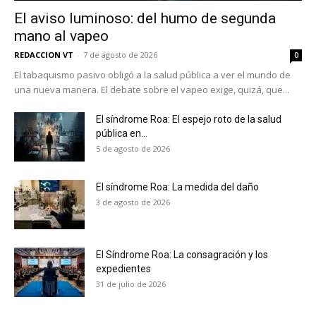
Suscríbete a nuestro boletín diario y
El aviso luminoso: del humo de segunda
recibe todas las noticias del vapeo y la
mano al vapeo
reducción de daños en tu correo
REDACCION VT
-
7 de agosto de 2026
electrónico.
0
El tabaquismo pasivo obligó a la salud pública a ver el mundo de
Subscribe to our daily clipping and
una nueva manera. El debate sobre el vapeo exige, quizá, que...
receive all the news of vaping and
tobacco harm reduction in your email.
El síndrome Roa: El espejo roto de la salud
pública en...
5 de agosto de 2026
SUBSCRIBIRSE
El síndrome Roa: La medida del daño
3 de agosto de 2026
El Síndrome Roa: La consagración y los
expedientes
31 de julio de 2026