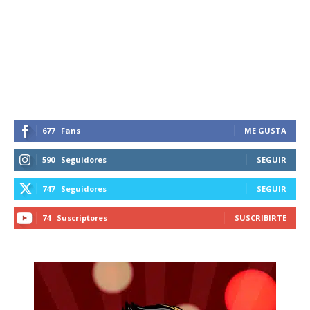
677
Fans
ME GUSTA
590
Seguidores
SEGUIR
747
Seguidores
SEGUIR
74
Suscriptores
SUSCRIBIRTE