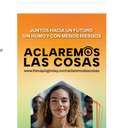
as últimas
de
ario y recibe todas las
ión de daños en tu correo
 and receive all the news
duction in your email.
y
SUBSCRIBIRSE