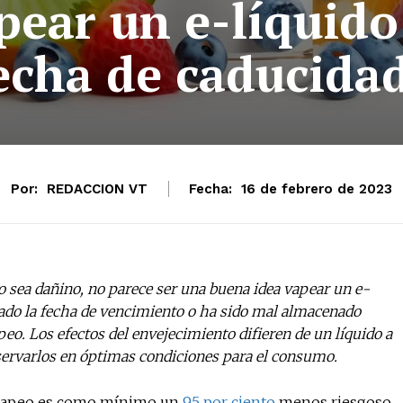
pear un e-líquido
echa de caducida
Por:
REDACCION VT
Fecha:
16 de febrero de 2023
o sea dañino, no parece ser una buena idea vapear un e-
sado la fecha de vencimiento o ha sido mal almacenado
eo. Los efectos del envejecimiento difieren de un líquido a
servarlos en óptimas condiciones para el consumo.
l vapeo es como mínimo un
95 por ciento
menos riesgoso