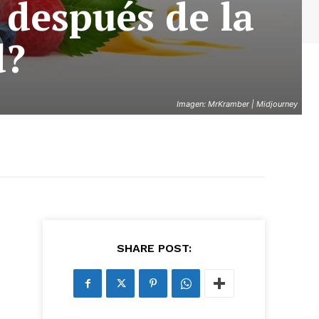
 después de la
d?
Imagen: MrKramber | Midjourney
SHARE POST: