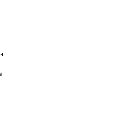
el
il