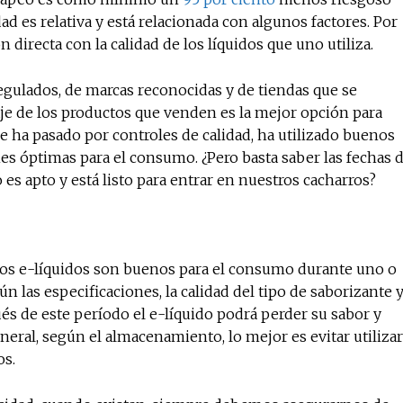
ad es relativa y está relacionada con algunos factores. Por
directa con la calidad de los líquidos que uno utiliza.
No te pierdas de l
egulados, de marcas reconocidas y de tiendas que se
noticias
e de los productos que venden es la mejor opción para
e ha pasado por controles de calidad, ha utilizado buenos
s óptimas para el consumo. ¿Pero basta saber las fechas 
Suscríbete a nuestro boletín di
noticias del vapeo y la reducc
es apto y está listo para entrar en nuestros cacharros?
electrónico.
Subscribe to our daily clipping
of vaping and tobacco harm re
 los e-líquidos son buenos para el consumo durante uno o
n las especificaciones, la calidad del tipo de saborizante 
ués de este período el e-líquido podrá perder su sabor y
neral, según el almacenamiento, lo mejor es evitar utilizar
os.