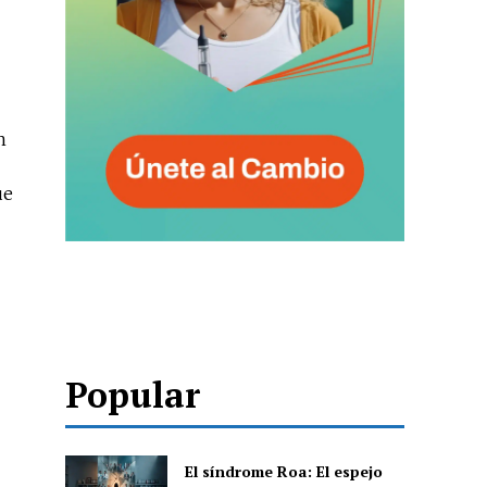
n
ue
Popular
El síndrome Roa: El espejo