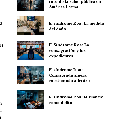
roto de la salud pública en
América Latina
El síndrome Roa: La medida
va
del daño
en
El Síndrome Roa: La
consagración y los
expedientes
El síndrome Roa:
Consagrada afuera,
cuestionada adentro
a
El síndrome Roa: El silencio
como delito
es
n
a