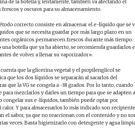
na de la botella y, lentamente, también va afectando el
es frescos y oscuros para su almacenamiento.
método correcto consiste en almacenar el e-líquido que se 
líquidos que se necesita guardar por más largo plazo en un
ientes orgánicos permanecen frescos durante más tiempo.
 una botella que ya ha abierto, se recomienda guardarlos 
antes de volver a llenar su vaporizador».
cuenta que la glicerina vegetal y el propilenglicol se
ca que los dos líquidos se separarán al sacarlos del
as que la VG se congela a -38 grados. Por lo tanto, cuando
nte para mezclarlos y darles un tiempo para que se adapten 
 o congelar sus e-líquidos, también puede optar por
 calor. Y para almacenarlos lo más indicado son recipient
ran el sabor, ya que no reaccionan con el contenido y no so
arias veces. Basta higienizarlo con detergente y agua limpi