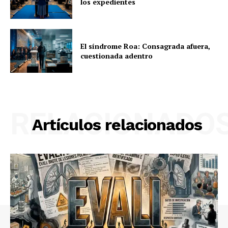
los expedientes
El síndrome Roa: Consagrada afuera,
cuestionada adentro
RELACIONADO
Artículos relacionados