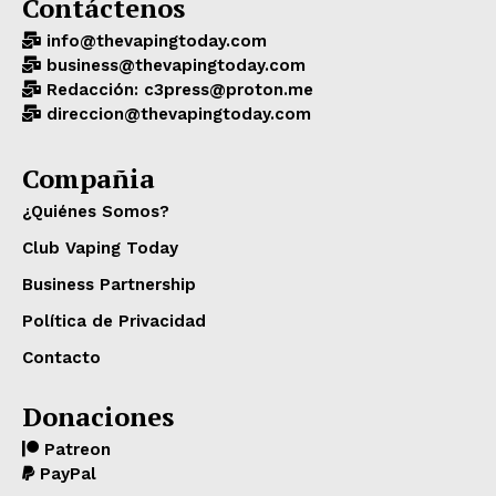
Contáctenos
info@thevapingtoday.com
business@thevapingtoday.com
Redacción: c3press@proton.me
direccion@thevapingtoday.com
Compañia
¿Quiénes Somos?
Club Vaping Today
Business Partnership
Política de Privacidad
Contacto
Donaciones
Patreon
PayPal