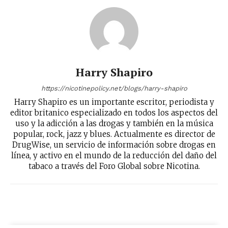
Harry Shapiro
https://nicotinepolicy.net/blogs/harry-shapiro
Harry Shapiro es un importante escritor, periodista y
editor britanico especializado en todos los aspectos del
uso y la adicción a las drogas y también en la música
popular, rock, jazz y blues. Actualmente es director de
DrugWise, un servicio de información sobre drogas en
línea, y activo en el mundo de la reducción del daño del
tabaco a través del Foro Global sobre Nicotina.
No te pierdas de las
últimas noticias
Suscríbete a nuestro boletín diario y
recibe todas las noticias del vapeo y la