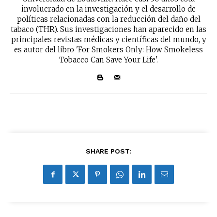
involucrado en la investigación y el desarrollo de
No te pierdas de las
políticas relacionadas con la reducción del daño del
últimas noticias
tabaco (THR). Sus investigaciones han aparecido en las
principales revistas médicas y científicas del mundo, y
Suscríbete a nuestro boletín diario y
es autor del libro 'For Smokers Only: How Smokeless
recibe todas las noticias del vapeo y la
Tobacco Can Save Your Life'.
reducción de daños en tu correo
electrónico.
Subscribe to our daily clipping and
receive all the news of vaping and
tobacco harm reduction in your email.
SUBSCRIBIRSE
SHARE POST: