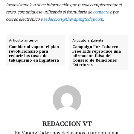
inconsistencia o tiene información que pueda complementar el
No te pierdas de las
texto, comuníquese utilizando el formulario de
contacto
o por
correo electrónico a
redaccion@thevapingtoday.com
.
últimas noticias
Suscríbete a nuestro boletín diario y
Artículo anterior
Artículo siguiente
recibe todas las noticias del vapeo y la
Cambiar al vapeo: el plan
Campaign For Tobacco-
reducción de daños en tu correo
revolucionario para
Free Kids reproduce una
electrónico.
reducir las tasas de
afirmación falsa del
tabaquismo en Inglaterra
Consejo de Relaciones
Exteriores
Subscribe to our daily clipping and
receive all the news of vaping and
tobacco harm reduction in your email.
SUBSCRIBIRSE
REDACCION VT
En VapingToday, nos dedicamos a proporcionar