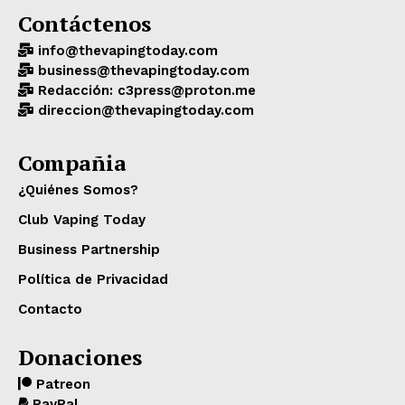
Contáctenos
info@thevapingtoday.com
business@thevapingtoday.com
Redacción: c3press@proton.me
direccion@thevapingtoday.com
Compañia
¿Quiénes Somos?
Club Vaping Today
Business Partnership
Política de Privacidad
Contacto
Donaciones
Patreon
PayPal