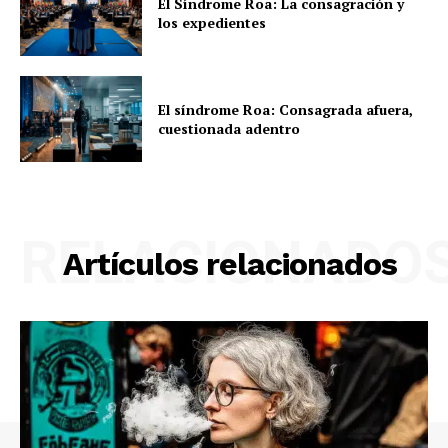
El Síndrome Roa: La consagración y
los expedientes
El síndrome Roa: Consagrada afuera,
cuestionada adentro
RELACIONADO
Artículos relacionados