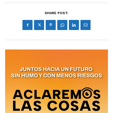
SHARE POST:
No te pierdas de las
últimas noticias
Suscríbete a nuestro boletín diario y
recibe todas las noticias del vapeo y la
reducción de daños en tu correo
electrónico.
Subscribe to our daily clipping and
receive all the news of vaping and
tobacco harm reduction in your email.
SUBSCRIBIRSE