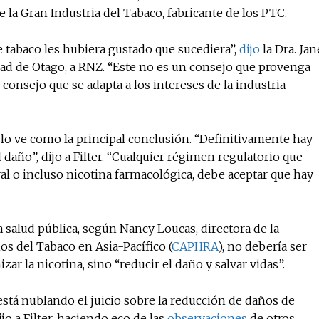
 la Gran Industria del Tabaco, fabricante de los PTC.
e tabaco les hubiera gustado que sucediera”,
dijo
la Dra. Jan
dad de Otago, a RNZ. “Este no es un consejo que provenga
 consejo que se adapta a los intereses de la industria
 lo ve como la principal conclusión. “Definitivamente hay
daño”, dijo a Filter. “Cualquier régimen regulatorio que
ral o incluso nicotina farmacológica, debe aceptar que hay
 la salud pública, según Nancy Loucas, directora de la
s del Tabaco en Asia-Pacífico (
CAPHRA
), no debería ser
ar la nicotina, sino “reducir el daño y salvar vidas”.
está nublando el juicio sobre la reducción de daños de
jo a Filter, haciendo eco de las
observaciones
de otros