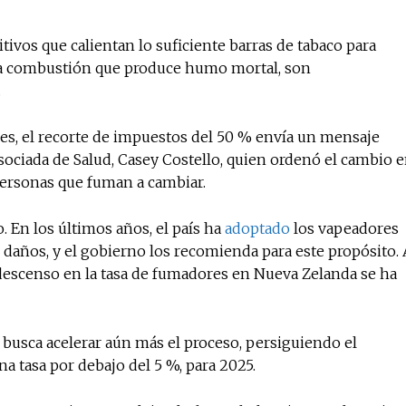
tivos que calientan lo suficiente barras de tabaco para
 la combustión que produce humo mortal, son
No te pierdas de l
.
noticias
s, el recorte de impuestos del 50 % envía un mensaje
ociada de Salud, Casey Costello, quien ordenó el cambio 
Suscríbete a nuestro boletín di
noticias del vapeo y la reducc
 personas que fuman a cambiar.
electrónico.
 En los últimos años, el país ha
adoptado
los vapeadores
Subscribe to our daily clipping
daños, y el gobierno los recomienda para este propósito. 
of vaping and tobacco harm re
descenso en la tasa de fumadores en Nueva Zelanda se ha
 busca acelerar aún más el proceso, persiguiendo el
na tasa por debajo del 5 %, para 2025.