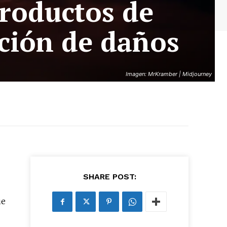
roductos de
cción de daños
Imagen: MrKramber | Midjourney
SHARE POST:
ue