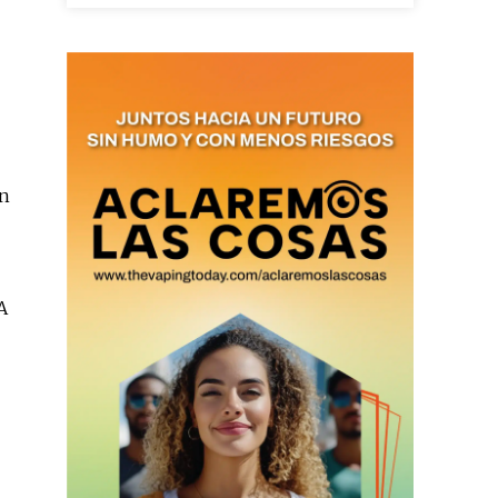
as últimas
en
ario y recibe todas las
ión de daños en tu correo
 and receive all the news
A
duction in your email.
SUBSCRIBIRSE