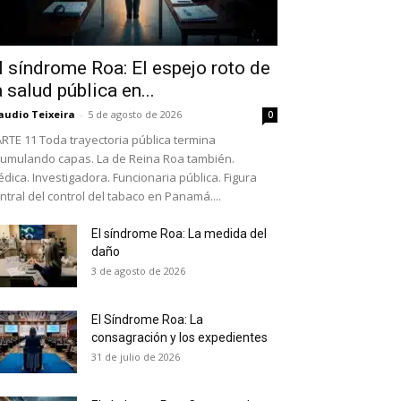
l síndrome Roa: El espejo roto de
a salud pública en...
audio Teixeira
-
5 de agosto de 2026
0
RTE 11 Toda trayectoria pública termina
umulando capas. La de Reina Roa también.
dica. Investigadora. Funcionaria pública. Figura
ntral del control del tabaco en Panamá....
El síndrome Roa: La medida del
daño
as últimas
3 de agosto de 2026
El Síndrome Roa: La
ario y recibe todas las
consagración y los expedientes
ión de daños en tu correo
31 de julio de 2026