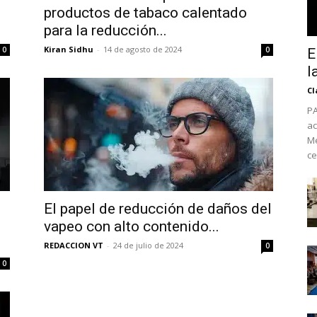
productos de tabaco calentado
para la reducción...
Kiran Sidhu
-
14 de agosto de 2024
0
0
E
l
Cl
PA
ac
Mé
ce
No te pierdas de l
El papel de reducción de daños del
vapeo con alto contenido...
noticias
REDACCION VT
-
24 de julio de 2024
0
Suscríbete a nuestro boletín di
0
noticias del vapeo y la reducc
electrónico.