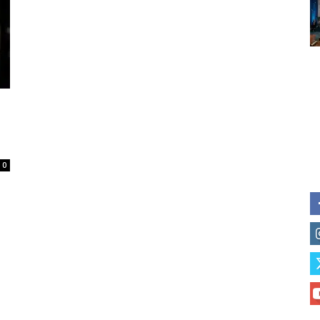
Subscribe to our daily clipping
of vaping and tobacco harm re
0