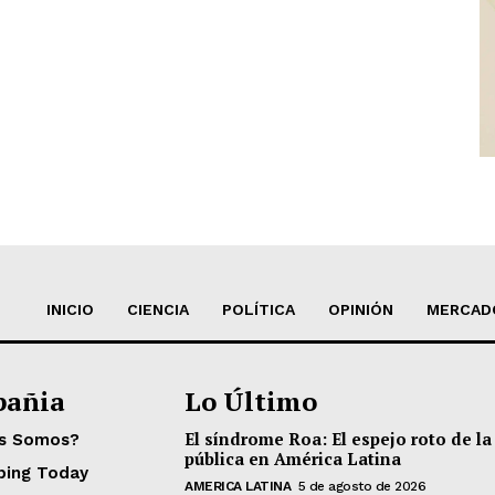
INICIO
CIENCIA
POLÍTICA
OPINIÓN
MERCAD
añia
Lo Último
El síndrome Roa: El espejo roto de la
es Somos?
pública en América Latina
ping Today
AMERICA LATINA
5 de agosto de 2026