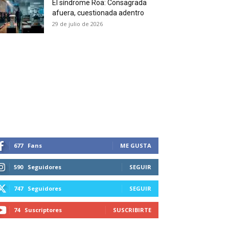
El síndrome Roa: Consagrada
 and receive all the news
afuera, cuestionada adentro
duction in your email.
29 de julio de 2026
SUBSCRIBIRSE
677
Fans
ME GUSTA
590
Seguidores
SEGUIR
747
Seguidores
SEGUIR
74
Suscriptores
SUSCRIBIRTE