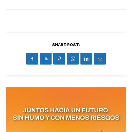
SHARE POST:
No te pierdas de las
últimas noticias
Suscríbete a nuestro boletín diario y
recibe todas las noticias del vapeo y la
reducción de daños en tu correo
electrónico.
Subscribe to our daily clipping and
receive all the news of vaping and
tobacco harm reduction in your email.
SUBSCRIBIRSE