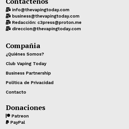
Contáctenos
info@thevapingtoday.com
business@thevapingtoday.com
Redacción: c3press@proton.me
direccion@thevapingtoday.com
Compañia
¿Quiénes Somos?
Club Vaping Today
Business Partnership
Política de Privacidad
Contacto
Donaciones
Patreon
PayPal