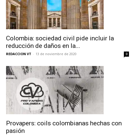
Colombia: sociedad civil pide incluir la
reducción de daños en la...
REDACCION VT
-
13 de noviembre de 2020
0
No te pierdas de las
últimas noticias
Provapers: coils colombianas hechas con
Suscríbete a nuestro boletín diario y
recibe todas las noticias del vapeo y la
pasión