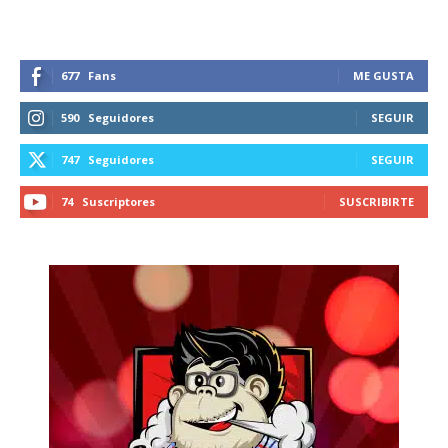
677
Fans
ME GUSTA
590
Seguidores
SEGUIR
747
Seguidores
SEGUIR
74
Suscriptores
SUSCRIBIRTE