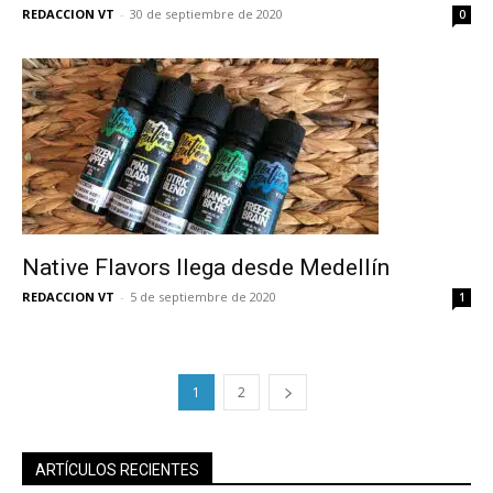
reducción de daños en tu correo
REDACCION VT
-
30 de septiembre de 2020
0
electrónico.
Subscribe to our daily clipping and
receive all the news of vaping and
tobacco harm reduction in your email.
SUBSCRIBIRSE
Native Flavors llega desde Medellín
REDACCION VT
-
5 de septiembre de 2020
1
1
2
ARTÍCULOS RECIENTES