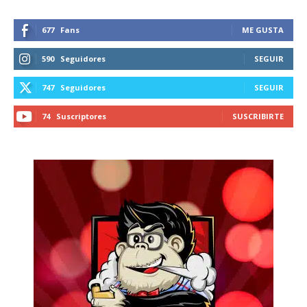
677
Fans
ME GUSTA
590
Seguidores
SEGUIR
747
Seguidores
SEGUIR
74
Suscriptores
SUSCRIBIRTE