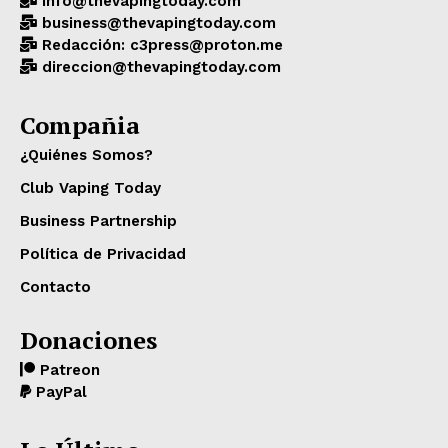
info@thevapingtoday.com
business@thevapingtoday.com
Redacción: c3press@proton.me
direccion@thevapingtoday.com
Compañia
¿Quiénes Somos?
Club Vaping Today
Business Partnership
Política de Privacidad
Contacto
Donaciones
Patreon
PayPal