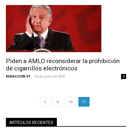
Piden a AMLO reconsiderar la prohibición
de cigarrillos electrónicos
REDACCION VT
-
26 de junio de 2020
0
No te pierdas de las
últimas noticias
9
10
11
Suscríbete a nuestro boletín diario y
recibe todas las noticias del vapeo y la
ARTÍCULOS RECIENTES
reducción de daños en tu correo