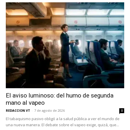
electrónico.
Subscribe to our daily clipping and
receive all the news of vaping and
tobacco harm reduction in your email.
SUBSCRIBIRSE
El aviso luminoso: del humo de segunda
mano al vapeo
REDACCION VT
-
7 de agosto de 2026
0
El tabaquismo pasivo obligó a la salud pública a ver el mundo de
una nueva manera. El debate sobre el vapeo exige, quizá, que...