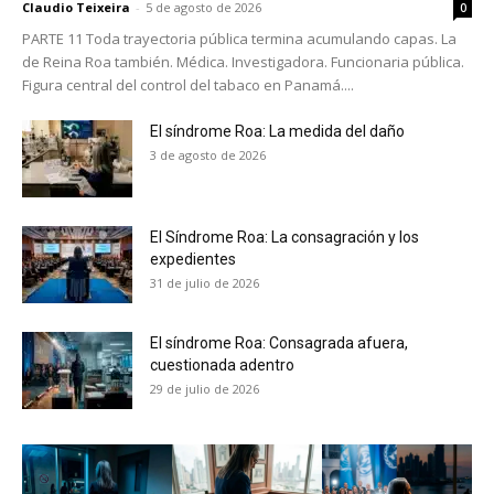
Claudio Teixeira
-
5 de agosto de 2026
0
PARTE 11 Toda trayectoria pública termina acumulando capas. La
de Reina Roa también. Médica. Investigadora. Funcionaria pública.
Figura central del control del tabaco en Panamá....
El síndrome Roa: La medida del daño
3 de agosto de 2026
El Síndrome Roa: La consagración y los
expedientes
31 de julio de 2026
El síndrome Roa: Consagrada afuera,
cuestionada adentro
29 de julio de 2026
No te pierdas de las
últimas noticias
Suscríbete a nuestro boletín diario y