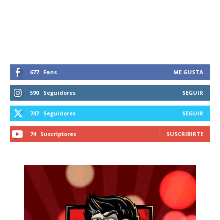
677
Fans
ME GUSTA
590
Seguidores
SEGUIR
747
Seguidores
SEGUIR
74
Suscriptores
SUSCRIBIRTE