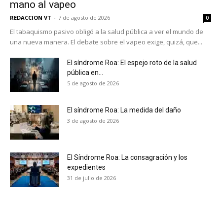
mano al vapeo
recibe todas las noticias del vapeo y la
REDACCION VT
-
7 de agosto de 2026
reducción de daños en tu correo
0
electrónico.
El tabaquismo pasivo obligó a la salud pública a ver el mundo de
una nueva manera. El debate sobre el vapeo exige, quizá, que...
Subscribe to our daily clipping and
receive all the news of vaping and
El síndrome Roa: El espejo roto de la salud
tobacco harm reduction in your email.
pública en...
5 de agosto de 2026
SUBSCRIBIRSE
El síndrome Roa: La medida del daño
3 de agosto de 2026
El Síndrome Roa: La consagración y los
expedientes
31 de julio de 2026