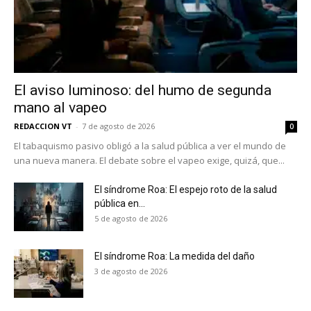
El aviso luminoso: del humo de segunda
mano al vapeo
REDACCION VT
-
7 de agosto de 2026
0
No te pierdas de las
El tabaquismo pasivo obligó a la salud pública a ver el mundo de
una nueva manera. El debate sobre el vapeo exige, quizá, que...
últimas noticias
El síndrome Roa: El espejo roto de la salud
Suscríbete a nuestro boletín diario y
pública en...
recibe todas las noticias del vapeo y la
5 de agosto de 2026
reducción de daños en tu correo
electrónico.
El síndrome Roa: La medida del daño
3 de agosto de 2026
Subscribe to our daily clipping and
receive all the news of vaping and
tobacco harm reduction in your email.