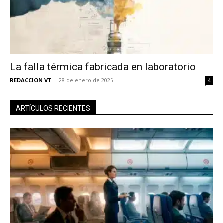
La falla térmica fabricada en laboratorio
REDACCION VT
-
28 de enero de 2026
4
ARTÍCULOS RECIENTES