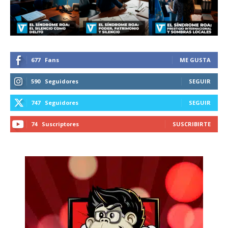
recibe todas las noticias del vapeo y la
reducción de daños en tu correo
electrónico.
Subscribe to our daily clipping and
receive all the news of vaping and
677
Fans
ME GUSTA
tobacco harm reduction in your email.
590
Seguidores
SEGUIR
SUBSCRIBIRSE
747
Seguidores
SEGUIR
74
Suscriptores
SUSCRIBIRTE