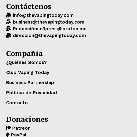
Contáctenos
info@thevapingtoday.com
business@thevapingtoday.com
Redacción: c3press@proton.me
direccion@thevapingtoday.com
Compañia
¿Quiénes Somos?
Club Vaping Today
Business Partnership
Política de Privacidad
Contacto
Donaciones
Patreon
PayPal