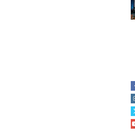
Subscribe to our daily clipping
of vaping and tobacco harm re