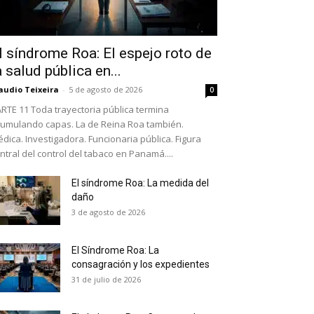
l síndrome Roa: El espejo roto de
a salud pública en...
audio Teixeira
-
5 de agosto de 2026
0
RTE 11 Toda trayectoria pública termina
umulando capas. La de Reina Roa también.
dica. Investigadora. Funcionaria pública. Figura
ntral del control del tabaco en Panamá....
El síndrome Roa: La medida del
daño
as últimas
3 de agosto de 2026
El Síndrome Roa: La
ario y recibe todas las
consagración y los expedientes
ión de daños en tu correo
31 de julio de 2026