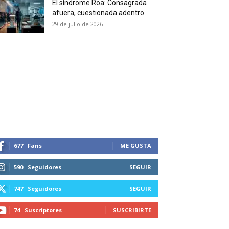
El síndrome Roa: Consagrada
 and receive all the news
afuera, cuestionada adentro
duction in your email.
29 de julio de 2026
SUBSCRIBIRSE
677
Fans
ME GUSTA
590
Seguidores
SEGUIR
747
Seguidores
SEGUIR
74
Suscriptores
SUSCRIBIRTE