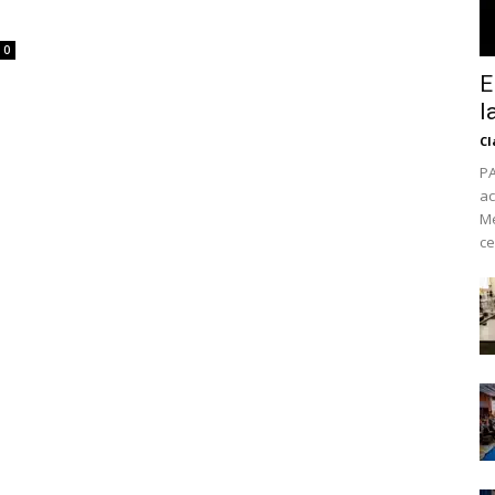
0
E
l
Cl
PA
ac
Mé
ce
No te pierdas de l
noticias
Suscríbete a nuestro boletín di
noticias del vapeo y la reducc
electrónico.