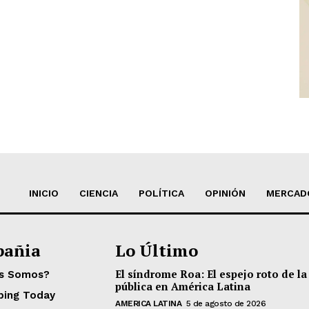
INICIO
CIENCIA
POLÍTICA
OPINIÓN
MERCAD
añia
Lo Último
El síndrome Roa: El espejo roto de la
es Somos?
pública en América Latina
ping Today
AMERICA LATINA
5 de agosto de 2026