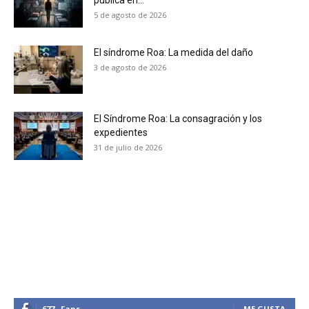
5 de agosto de 2026
No te pierdas de las
El síndrome Roa: La medida del daño
últimas noticias
3 de agosto de 2026
Suscríbete a nuestro boletín diario y
recibe todas las noticias del vapeo y la
El Síndrome Roa: La consagración y los
reducción de daños en tu correo
expedientes
electrónico.
31 de julio de 2026
Subscribe to our daily clipping and
receive all the news of vaping and
tobacco harm reduction in your email.
SUBSCRIBIRSE
677
Fans
ME GUSTA