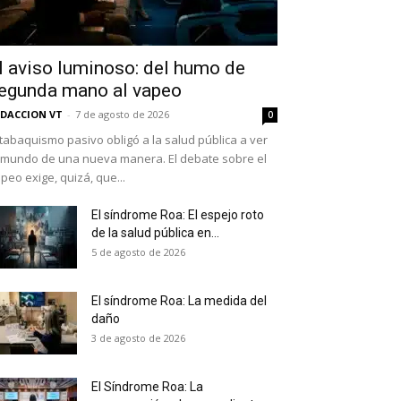
l aviso luminoso: del humo de
egunda mano al vapeo
DACCION VT
-
7 de agosto de 2026
0
 tabaquismo pasivo obligó a la salud pública a ver
 mundo de una nueva manera. El debate sobre el
peo exige, quizá, que...
El síndrome Roa: El espejo roto
de la salud pública en...
as últimas
5 de agosto de 2026
El síndrome Roa: La medida del
daño
ario y recibe todas las
3 de agosto de 2026
ión de daños en tu correo
El Síndrome Roa: La
 and receive all the news