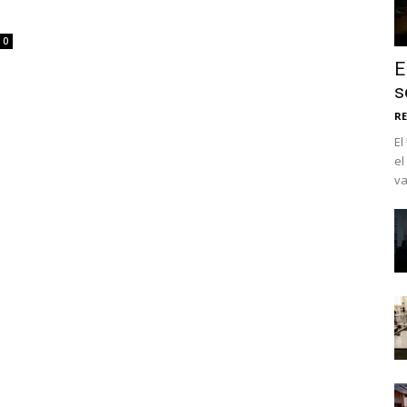
0
E
s
RE
El
el
va
No te pierdas de l
noticias
Suscríbete a nuestro boletín di
noticias del vapeo y la reducc
electrónico.
Subscribe to our daily clipping