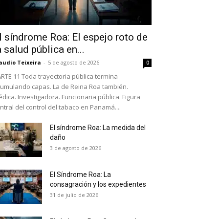
l síndrome Roa: El espejo roto de
a salud pública en...
audio Teixeira
-
5 de agosto de 2026
0
RTE 11 Toda trayectoria pública termina
umulando capas. La de Reina Roa también.
dica. Investigadora. Funcionaria pública. Figura
ntral del control del tabaco en Panamá....
El síndrome Roa: La medida del
daño
as últimas
3 de agosto de 2026
El Síndrome Roa: La
ario y recibe todas las
consagración y los expedientes
ión de daños en tu correo
31 de julio de 2026