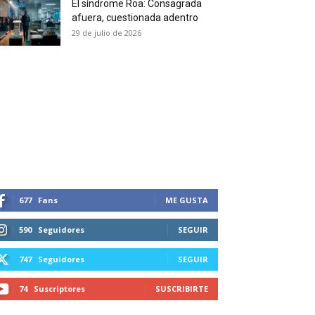
El síndrome Roa: Consagrada
 and receive all the news
afuera, cuestionada adentro
duction in your email.
29 de julio de 2026
SUBSCRIBIRSE
677
Fans
ME GUSTA
590
Seguidores
SEGUIR
747
Seguidores
SEGUIR
74
Suscriptores
SUSCRIBIRTE