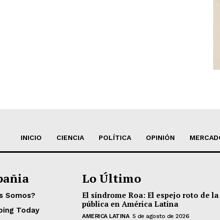
INICIO
CIENCIA
POLÍTICA
OPINIÓN
MERCAD
añia
Lo Último
El síndrome Roa: El espejo roto de la
es Somos?
pública en América Latina
ping Today
AMERICA LATINA
5 de agosto de 2026