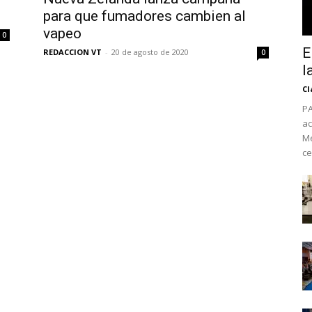
para que fumadores cambien al
vapeo
0
E
REDACCION VT
-
20 de agosto de 2020
0
l
Cl
PA
ac
Mé
ce
No te pierdas de l
noticias
Suscríbete a nuestro boletín di
noticias del vapeo y la reducc
electrónico.