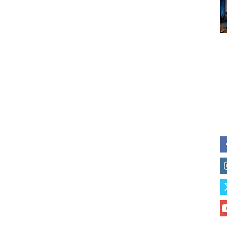
Subscribe to our daily clipping
of vaping and tobacco harm re