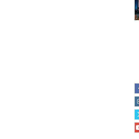
Subscribe to our daily clipping
of vaping and tobacco harm re