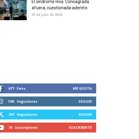
El síndrome Roa: Consagrada
 and receive all the news
afuera, cuestionada adentro
duction in your email.
29 de julio de 2026
SUBSCRIBIRSE
677
Fans
ME GUSTA
590
Seguidores
SEGUIR
747
Seguidores
SEGUIR
74
Suscriptores
SUSCRIBIRTE