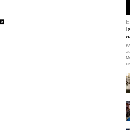
E
0
l
Cl
PA
ac
Mé
ce
No te pierdas de l
noticias
Suscríbete a nuestro boletín di
noticias del vapeo y la reducc
electrónico.