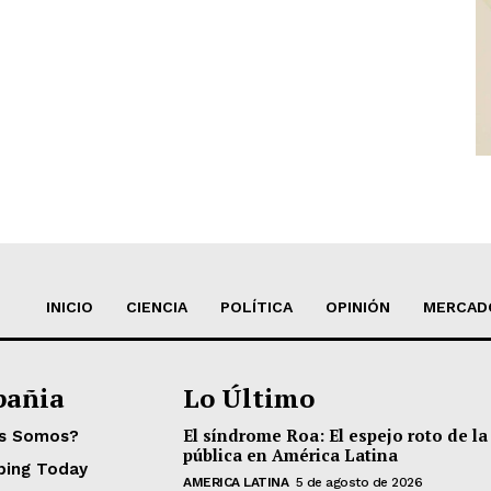
INICIO
CIENCIA
POLÍTICA
OPINIÓN
MERCAD
añia
Lo Último
El síndrome Roa: El espejo roto de la
es Somos?
pública en América Latina
ping Today
AMERICA LATINA
5 de agosto de 2026