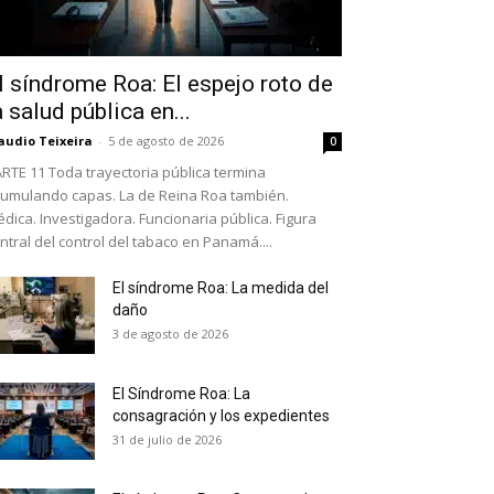
l síndrome Roa: El espejo roto de
a salud pública en...
audio Teixeira
-
5 de agosto de 2026
0
RTE 11 Toda trayectoria pública termina
umulando capas. La de Reina Roa también.
dica. Investigadora. Funcionaria pública. Figura
ntral del control del tabaco en Panamá....
El síndrome Roa: La medida del
daño
as últimas
3 de agosto de 2026
El Síndrome Roa: La
ario y recibe todas las
consagración y los expedientes
ión de daños en tu correo
31 de julio de 2026