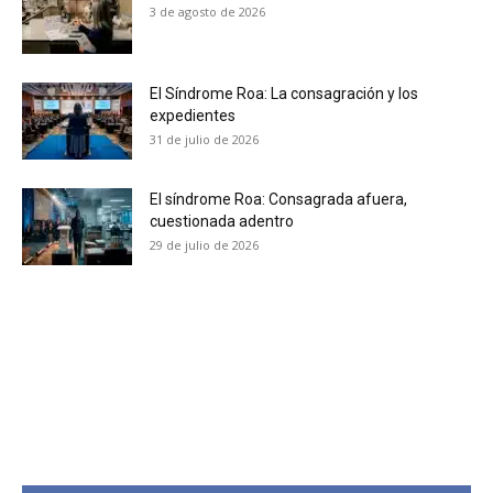
3 de agosto de 2026
No te pierdas de las
El Síndrome Roa: La consagración y los
últimas noticias
expedientes
31 de julio de 2026
Suscríbete a nuestro boletín diario y
recibe todas las noticias del vapeo y la
El síndrome Roa: Consagrada afuera,
reducción de daños en tu correo
cuestionada adentro
electrónico.
29 de julio de 2026
Subscribe to our daily clipping and
receive all the news of vaping and
tobacco harm reduction in your email.
SUBSCRIBIRSE