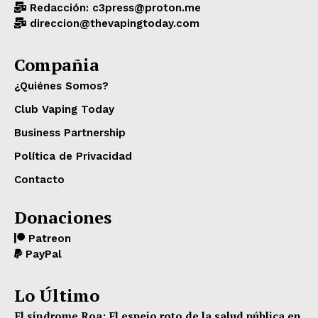
Redacción: c3press@proton.me
direccion@thevapingtoday.com
Compañia
¿Quiénes Somos?
Club Vaping Today
Business Partnership
Política de Privacidad
Contacto
Donaciones
Patreon
PayPal
Lo Último
El síndrome Roa: El espejo roto de la salud pública en