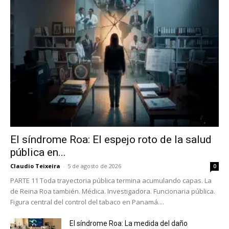
El síndrome Roa: El espejo roto de la salud
pública en...
Claudio Teixeira
-
5 de agosto de 2026
0
PARTE 11 Toda trayectoria pública termina acumulando capas. La
de Reina Roa también. Médica. Investigadora. Funcionaria pública.
Figura central del control del tabaco en Panamá....
El síndrome Roa: La medida del daño