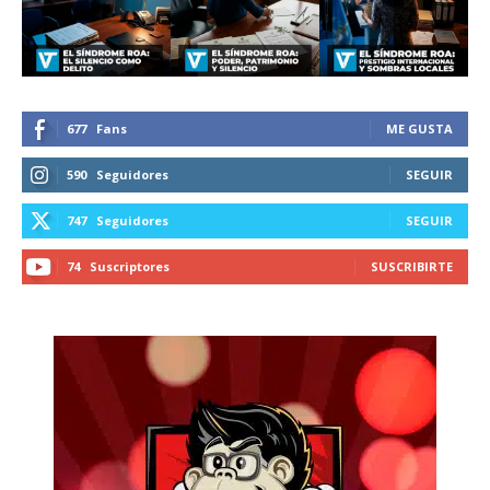
recibe todas las noticias del vapeo y la
reducción de daños en tu correo
electrónico.
Subscribe to our daily clipping and
receive all the news of vaping and
677
Fans
ME GUSTA
tobacco harm reduction in your email.
590
Seguidores
SEGUIR
SUBSCRIBIRSE
747
Seguidores
SEGUIR
74
Suscriptores
SUSCRIBIRTE