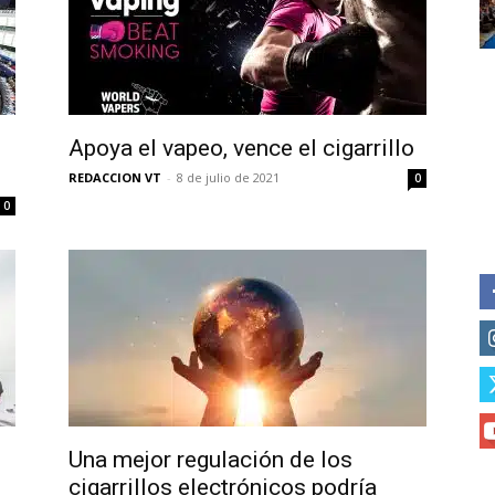
of vaping and tobacco harm re
Apoya el vapeo, vence el cigarrillo
REDACCION VT
-
8 de julio de 2021
0
0
Una mejor regulación de los
cigarrillos electrónicos podría