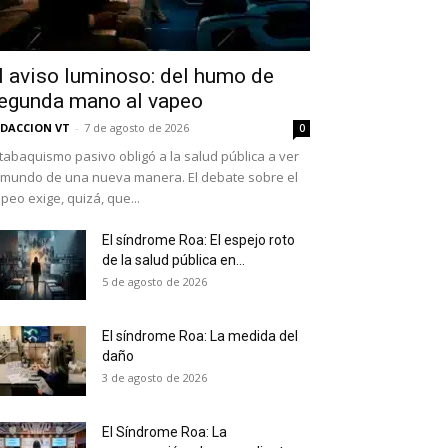
l aviso luminoso: del humo de
egunda mano al vapeo
DACCION VT
-
7 de agosto de 2026
0
 tabaquismo pasivo obligó a la salud pública a ver
 mundo de una nueva manera. El debate sobre el
peo exige, quizá, que...
El síndrome Roa: El espejo roto
de la salud pública en...
as últimas
5 de agosto de 2026
El síndrome Roa: La medida del
daño
ario y recibe todas las
3 de agosto de 2026
ión de daños en tu correo
El Síndrome Roa: La
 and receive all the news