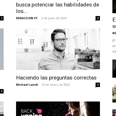
busca potenciar las habilidades de
los...
REDACCION VT
-
2 de junio de 2024
2
0
E
s
RE
El
el
va
No te pierdas de l
Haciendo las preguntas correctas
noticias
Michael Landl
-
16 de enero de 2022
0
0
Suscríbete a nuestro boletín di
noticias del vapeo y la reducc
electrónico.
Subscribe to our daily clipping