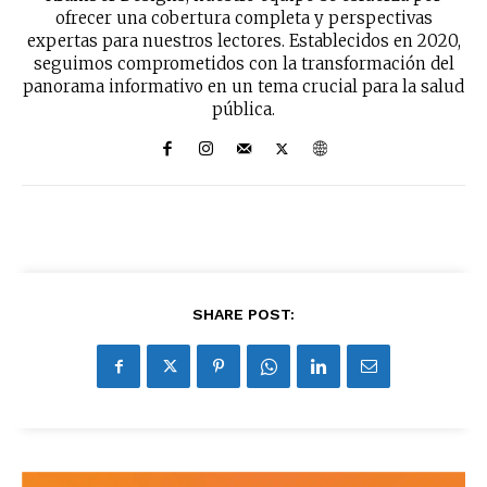
ofrecer una cobertura completa y perspectivas
No te pierdas de las
expertas para nuestros lectores. Establecidos en 2020,
últimas noticias
seguimos comprometidos con la transformación del
panorama informativo en un tema crucial para la salud
Suscríbete a nuestro boletín diario y
pública.
recibe todas las noticias del vapeo y la
reducción de daños en tu correo
electrónico.
Subscribe to our daily clipping and
receive all the news of vaping and
tobacco harm reduction in your email.
SHARE POST:
SUBSCRIBIRSE