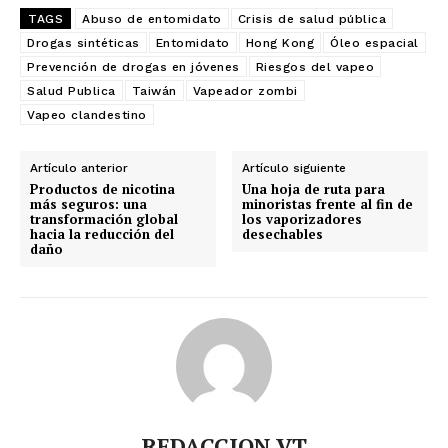
TAGS
Abuso de entomidato
Crisis de salud pública
Drogas sintéticas
Entomidato
Hong Kong
Óleo espacial
No te pierdas de las
Prevención de drogas en jóvenes
Riesgos del vapeo
Salud Publica
Taiwán
Vapeador zombi
últimas noticias
Vapeo clandestino
Suscríbete a nuestro boletín diario y
recibe todas las noticias del vapeo y la
Artículo anterior
Artículo siguiente
Productos de nicotina
Una hoja de ruta para
reducción de daños en tu correo
más seguros: una
minoristas frente al fin de
electrónico.
transformación global
los vaporizadores
hacia la reducción del
desechables
daño
Subscribe to our daily clipping and
receive all the news of vaping and
tobacco harm reduction in your email.
SUBSCRIBIRSE
REDACCION VT