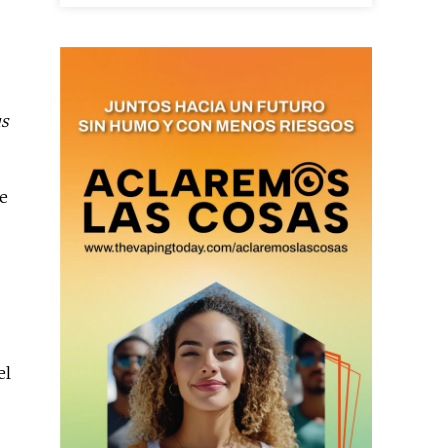
ario y recibe todas las
ión de daños en tu correo
s
 and receive all the news
duction in your email.
ue
SUBSCRIBIRSE
el