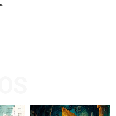
es
OS