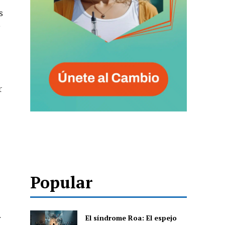
s
o
r
Popular
.
El síndrome Roa: El espejo