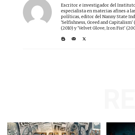
Escritor e investigador del Instit
especialista en materias afines a las
políticas, editor del Nanny State Inde
'Selfishness, Greed and Capitalism' (
(2010) y 'Velvet Glove, Iron Fist' (20
R