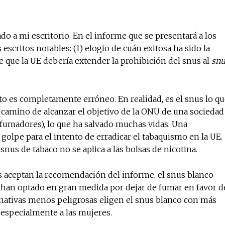
noticias
Suscríbete a nuestro boletín di
o a mi escritorio. En el informe que se presentará a los
noticias del vapeo y la reducc
scritos notables: (1) elogio de cuán exitosa ha sido la
electrónico.
 que la UE debería extender la prohibición del snus al
snu
Subscribe to our daily clipping
of vaping and tobacco harm re
to es completamente erróneo. En realidad, es el snus lo q
n camino de alcanzar el objetivo de la ONU de una sociedad
fumadores), lo que ha salvado muchas vidas. Una
golpe para el intento de erradicar el tabaquismo en la UE.
nus de tabaco no se aplica a las bolsas de nicotina.
s aceptan la recomendación del informe, el snus blanco
han optado en gran medida por dejar de fumar en favor d
rnativas menos peligrosas eligen el snus blanco con más
a especialmente a las mujeres.