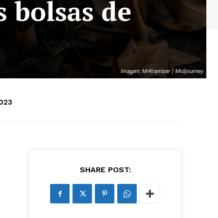
s bolsas de
Imagen: MrKramber | Midjourney
023
SHARE POST:
as últimas