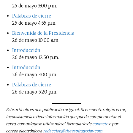
25 de mayo
3:00 p.m.
No te pierdas de las
Palabras de cierre
últimas noticias
25 de mayo
4:55 p.m.
Bienvenida de la Presidencia
Suscríbete a nuestro boletín diario y
recibe todas las noticias del vapeo y la
26 de mayo
10:00 a.m
reducción de daños en tu correo
Introducción
electrónico.
26 de mayo
12:50 p.m.
Subscribe to our daily clipping and
Introducción
receive all the news of vaping and
26 de mayo
3:00 p.m.
tobacco harm reduction in your email.
Palabras de cierre
26 de mayo
5:20 p.m.
SUBSCRIBIRSE
Este artículo es una publicación original. Si encuentra algún error,
inconsistencia o tiene información que pueda complementar el
texto, comuníquese utilizando el formulario de
contacto
o por
correo electrónico a
redaccion@thevapingtoday.com
.