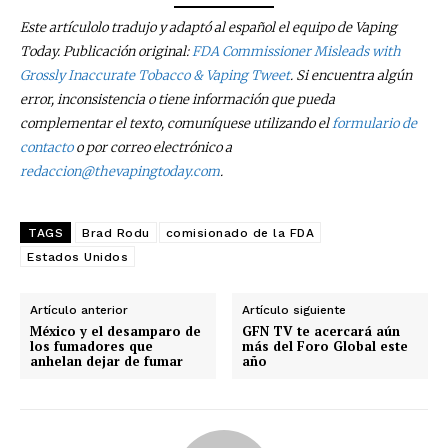
Este artículo
lo tradujo y adaptó al español el equipo de Vaping
Today. Publicación original:
FDA Commissioner Misleads with
Grossly Inaccurate Tobacco & Vaping Tweet
. Si encuentra algún
error, inconsistencia o tiene información que pueda
complementar el texto, comuníquese utilizando el
formulario de
contacto
o por correo electrónico a
redaccion@thevapingtoday.com
.
TAGS
Brad Rodu
comisionado de la FDA
Estados Unidos
Artículo anterior
Artículo siguiente
México y el desamparo de
GFN TV te acercará aún
los fumadores que
más del Foro Global este
anhelan dejar de fumar
año