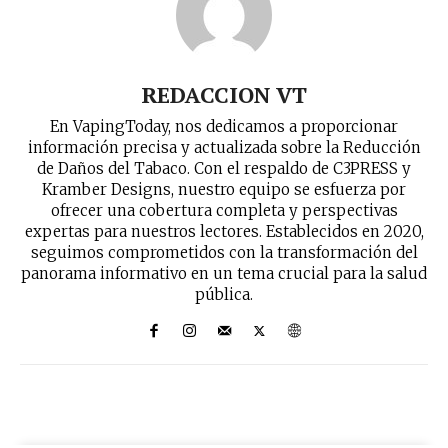
REDACCION VT
No te pierdas de las
En VapingToday, nos dedicamos a proporcionar
últimas noticias
información precisa y actualizada sobre la Reducción
de Daños del Tabaco. Con el respaldo de C3PRESS y
Kramber Designs, nuestro equipo se esfuerza por
Suscríbete a nuestro boletín diario y
ofrecer una cobertura completa y perspectivas
recibe todas las noticias del vapeo y la
expertas para nuestros lectores. Establecidos en 2020,
reducción de daños en tu correo
seguimos comprometidos con la transformación del
electrónico.
panorama informativo en un tema crucial para la salud
pública.
Subscribe to our daily clipping and
receive all the news of vaping and
tobacco harm reduction in your email.
SUBSCRIBIRSE