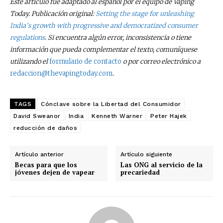
Este artículo fue adaptado al español por el equipo de Vaping
Today. Publicación original:
Setting the stage for unleashing
India’s growth with progressive and democratized consumer
regulations
.
Si encuentra algún error, inconsistencia o tiene
información que pueda complementar el texto, comuníquese
utilizando el
formulario de contacto
o por correo electrónico a
redaccion@thevapingtoday.com
.
TAGS
Cónclave sobre la Libertad del Consumidor
David Sweanor
India
Kenneth Warner
Peter Hajek
reducción de daños
Artículo anterior
Artículo siguiente
Becas para que los
Las ONG al servicio de la
jóvenes dejen de vapear
precariedad