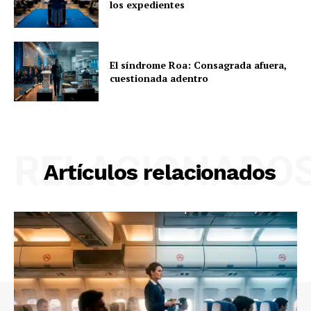
los expedientes
El síndrome Roa: Consagrada afuera,
cuestionada adentro
RELACIONADO
Artículos relacionados