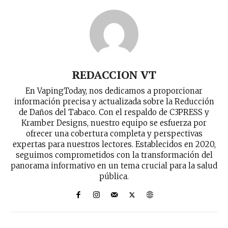
recibe todas las noticias del vapeo y la
reducción de daños en tu correo
electrónico.
Subscribe to our daily clipping and
receive all the news of vaping and
tobacco harm reduction in your email.
REDACCION VT
En VapingToday, nos dedicamos a proporcionar
SUBSCRIBIRSE
información precisa y actualizada sobre la Reducción
de Daños del Tabaco. Con el respaldo de C3PRESS y
Kramber Designs, nuestro equipo se esfuerza por
ofrecer una cobertura completa y perspectivas
expertas para nuestros lectores. Establecidos en 2020,
seguimos comprometidos con la transformación del
panorama informativo en un tema crucial para la salud
pública.