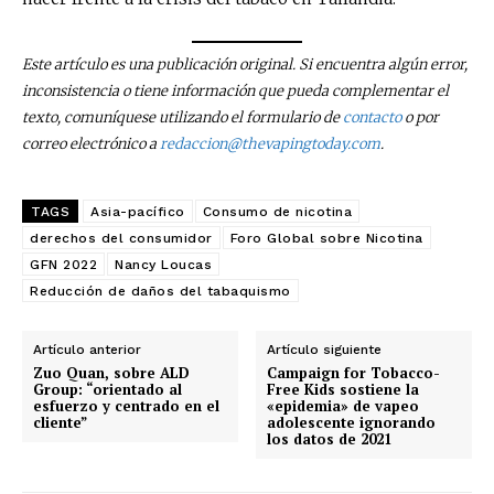
Este artículo es una publicación original. Si encuentra algún error,
inconsistencia o tiene información que pueda complementar el
texto, comuníquese utilizando el formulario de
contacto
o por
correo electrónico a
redaccion@thevapingtoday.com
.
TAGS
Asia-pacífico
Consumo de nicotina
derechos del consumidor
Foro Global sobre Nicotina
GFN 2022
Nancy Loucas
Reducción de daños del tabaquismo
Artículo anterior
Artículo siguiente
Zuo Quan, sobre ALD
Campaign for Tobacco-
No te pierdas de las
Group: “orientado al
Free Kids sostiene la
esfuerzo y centrado en el
«epidemia» de vapeo
últimas noticias
cliente”
adolescente ignorando
los datos de 2021
Suscríbete a nuestro boletín diario y