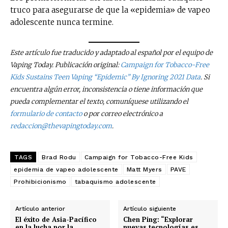
truco para asegurarse de que la «epidemia» de vapeo
adolescente nunca termine.
Este artículo fue traducido y adaptado al español por el equipo de
Vaping Today. Publicación original:
Campaign for Tobacco-Free
Kids Sustains Teen Vaping “Epidemic” By Ignoring 2021 Data
. Si
encuentra algún error, inconsistencia o tiene información que
pueda complementar el texto, comuníquese utilizando el
formulario de contacto
o por correo electrónico a
redaccion@thevapingtoday.com
.
TAGS
Brad Rodu
Campaign for Tobacco-Free Kids
epidemia de vapeo adolescente
Matt Myers
PAVE
Prohibicionismo
tabaquismo adolescente
Artículo anterior
Artículo siguiente
El éxito de Asia-Pacífico
Chen Ping: “Explorar
en la lucha por la
nuevas tecnologías es