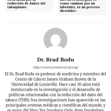
reducción de daños del
como caminar por un
tabaquismo
laberinto, es un proceso
divertido»
No te pierdas de las
últimas noticias
Suscríbete a nuestro boletín diario y
recibe todas las noticias del vapeo y la
Dr. Brad Rodu
reducción de daños en tu correo
electrónico.
http://www.smokersonly.org/
El Dr. Brad Rodu es profesor de medicina y miembro del
Subscribe to our daily clipping and
Centro de Cáncer James Graham Brown de la
receive all the news of vaping and
Universidad de Louisville. Hace casi 30 años está
tobacco harm reduction in your email.
involucrado en la investigación y el desarrollo de
políticas relacionadas con la reducción del daño del
tabaco (THR). Sus investigaciones han aparecido en las
SUBSCRIBIRSE
principales revistas médicas y científicas del mundo, y
es autor del libro 'For Smokers Only: How Smokeless