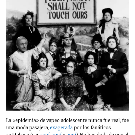
La «epidemia» de vapeo adolescente nunca fue real; fue
una moda pasajera,
exagerada
por los fanáticos
antitabaco (ver
aquí
,
aquí
y
aquí
). No hay duda de que el