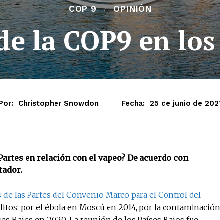
COP 9
OPINIÓN
de la COP9 en lo
Por:
Christopher Snowdon
Fecha:
25 de junio de 202
Partes en relación con el vapeo? De acuerdo con
tador.
 de las Partes del Convenio Marco para el Control del
ditos: por el ébola en Moscú en 2014, por la contaminación
ses Bajos en 2020. La reunión de los Países Bajos fue