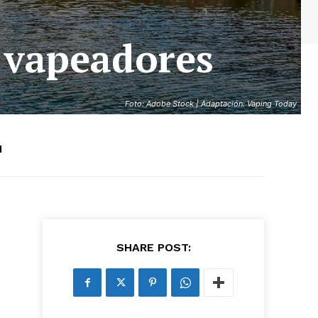
s vapeadores
Foto: Adobe Stock | Adaptación: Vaping Today
1
SHARE POST: