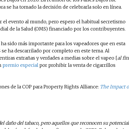
ra se ha tomado la decisión de celebrarla solo en línea.
r el evento al mundo, pero espero el habitual secretismo
No te pierdas de l
ial de la Salud (OMS) financiado por los contribuyentes.
noticias
 ha sido más importante para los vapeadores que en esta
 se ha descarrilado por completo en este tema. Al
Suscríbete a nuestro boletín di
noticias del vapeo y la reducc
ntiras extrañas y verdades a medias sobre el vapeo [
al fin
electrónico.
un
premio especial
por prohibir la venta de cigarrillos
Subscribe to our daily clipping
of vaping and tobacco harm re
ones de la COP para Property Rights Alliance:
The Impact o
el daño del tabaco, pero aquellos que reconocen su potencial