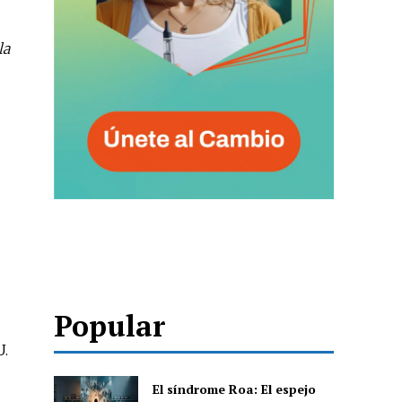
la
Popular
U.
El síndrome Roa: El espejo