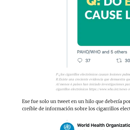
P:¿los cigarrillos electrónicos causan lesiones pul
R:Existe una creciente evidencia que demuestra que 
Al menos 6 países han iniciado investigaciones par
cigarrillos electrónicos https://www.who.int/news-
Ese fue solo un tweet en un hilo que debería pon
creíble de información sobre los cigarrillos elec