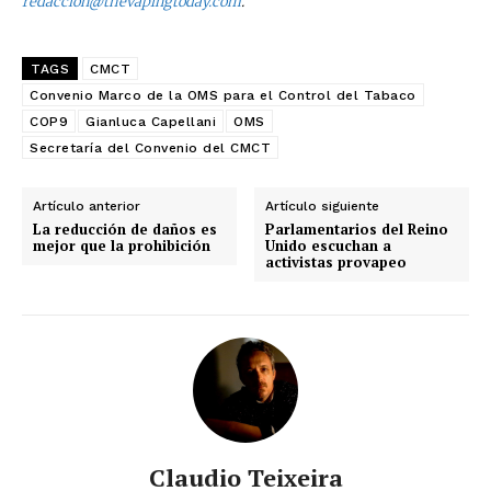
No te pierdas de las
redaccion@thevapingtoday.com
.
últimas noticias
TAGS
CMCT
Suscríbete a nuestro boletín diario y
Convenio Marco de la OMS para el Control del Tabaco
recibe todas las noticias del vapeo y la
COP9
Gianluca Capellani
OMS
reducción de daños en tu correo
Secretaría del Convenio del CMCT
electrónico.
Subscribe to our daily clipping and
Artículo anterior
Artículo siguiente
La reducción de daños es
Parlamentarios del Reino
receive all the news of vaping and
mejor que la prohibición
Unido escuchan a
tobacco harm reduction in your email.
activistas provapeo
SUBSCRIBIRSE
Claudio Teixeira