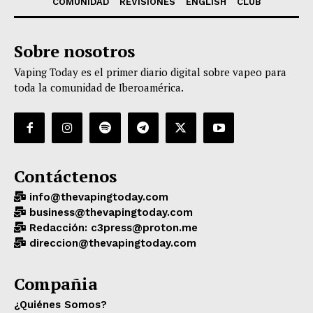
COMUNIDAD
REVISIONES
ENGLISH
CLUB
Sobre nosotros
Vaping Today es el primer diario digital sobre vapeo para
toda la comunidad de Iberoamérica.
Contáctenos
info@thevapingtoday.com
business@thevapingtoday.com
Redacción: c3press@proton.me
direccion@thevapingtoday.com
Compañia
¿Quiénes Somos?