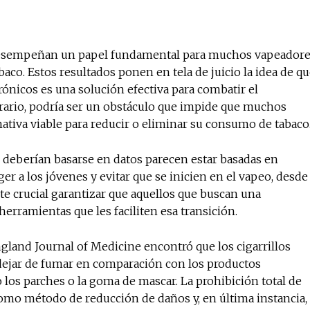
es desempeñan un papel fundamental para muchos vapeador
co. Estos resultados ponen en tela de juicio la idea de q
trónicos es una solución efectiva para combatir el
trario, podría ser un obstáculo que impide que muchos
tiva viable para reducir o eliminar su consumo de tabaco
ue deberían basarse en datos parecen estar basadas en
er a los jóvenes y evitar que se inicien en el vapeo, desde
nte crucial garantizar que aquellos que buscan una
 herramientas que les faciliten esa transición.
land Journal of Medicine encontró que los cigarrillos
a dejar de fumar en comparación con los productos
los parches o la goma de mascar. La prohibición total de
 como método de reducción de daños y, en última instancia,