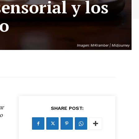
ensorial y los
eo
Imagen: MrKramber | Midjourney
ar
SHARE POST:
co