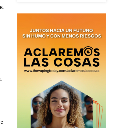
na
as últimas
ario y recibe todas las
ión de daños en tu correo
 and receive all the news
n
duction in your email.
SUBSCRIBIRSE
de