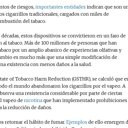
ntos de riesgos,
importantes entidades
indican que son u
s cigarrillos tradicionales, cargados con miles de
ombustión del tabaco.
No te pierdas de l
noticias
décadas, estos dispositivos se convirtieron en un faro de
n al tabaco. Más de 100 millones de personas que han
abaco por un amplio abanico de experiencias olfativas y
Suscríbete a nuestro boletín di
noticias del vapeo y la reducc
 cambio es mucho más que una simple modificación de
electrónico.
 una existencia con menos daños a la salud.
Subscribe to our daily clipping
State of Tobacco Harm Reduction (GSTHR), se calculó que e
of vaping and tobacco harm re
odo el mundo abandonaron los cigarrillos por el vapeo. A
bserva una resistencia considerable por parte de ciertas
el vapeo de
nicotina
que han implementado prohibiciones
a la reducción de daños.
os retomar el hábito de fumar.
Ejemplos
de ello emergen 