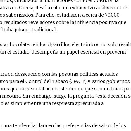
linos, vinculados a instituciones como el CoEHAR, la
atras en Grecia, llevó a cabo un exhaustivo análisis sobre
s saborizados. Para ello, estudiaron a cerca de 70.000
 resultados reveladores sobre la influencia positiva que
el tabaquismo tradicional.
s y chocolates en los cigarrillos electrónicos no solo resal
egún el estudio, desempeña un papel esencial en prevenir
ra en desacuerdo con las posturas políticas actuales.
co para el Control del Tabaco (CMCT) y varios gobiernos
ores que no sean tabaco, sosteniendo que son un imán pa
 nicotina. Sin embargo, surge la pregunta: ¿esta decisión s
 o es simplemente una respuesta apresurada a
an una tendencia clara en las preferencias de sabor de los