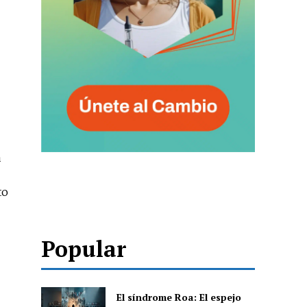
a
to
Popular
El síndrome Roa: El espejo